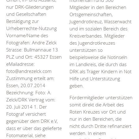
Mitglieder in den Bereichen
nur DRK-Gliederungen
Ortsgemeinschaften,
und Gesellschaften
Jugendrotkreuz, Wasserwacht
Bestätigung zur
und im sozialen Bereich des
Urheberrechte-Nutzung
Kreisverbandes. Mitglieder
Vorname/Name des
des Jugendrotkreuzes
Fotografen: Andre Zelck
unterstützen so
Strasse: Bullmannaue 13
beispielsweise die Notinseln
PLZ und Ort: 45327 Essen
im Landkreis, die durch das
eMailadresse:
DRK als Träger Kindern in Not
foto@andrezelck.com
Hilfe und Unterstützung
Zustimmung erteilt am:
geben.
Essen, 20.07.2014
Bezeichnung: Foto: A.
Fördermitglieder unterstützen
Zelck/DRK Vertrag vom:
somit direkt die Arbeit des
20. Juli 2014 1. Der
Roten Kreuzes vor Ort und
Fotograf versichert
nur in den Bereichen, die
gegenüber dem DRK e.V,
nicht durch Dritte refinanziert
dass er über das gelieferte
werden. In einem
Fotomaterial, siehe