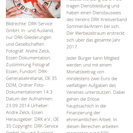
tragen Dienstkleidung und
haben einen Dienstausweis
des Vereins DRK Kreisverband
Bildrechte: DRK-Service
Sömmerda/Artern bei sich.
GmbH, In- und Ausland,
Der Werbezeitraum erstreckt
nur DRK-Gliederungen
sich über das gesamte Jahr
und Gesellschaften
2017.
Fotograf: Andre Zelck,
Jeder Bürger kann Mitglied
Essen Dokumentation:
werden und mit einem
Zustimmung Fotograf
Monatsbeitrag von
Essen, Fundort: DRK-
mindestens zwei Euro die
Generalsekretariat, OE 35
vielfältigen Aufgaben des
DDM, Ordner Foto-
Vereines unterstützen. Dabei
Dokumentationen 14.3
gehen die Erlöse
Datum der Aufnahmen:
hauptsächlich in die
23.09.2014 Urheber:
Finanzierung der
Andre Zelck, Essen
ehrenamtlichen Arbeit. In
Herausgeber: DRK e.V., OE
diesen Bereichen arbeiten
35 Copyright: DRK-Service
momentan rund 500
GmbH, In- und Ausland,