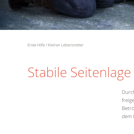
Erste Hilfe
Kleiner Lebensretter
Stabile Seitenlage
Durc
freig
Betro
dem E