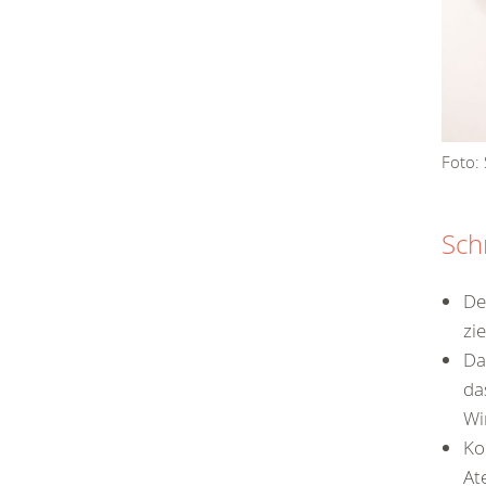
Foto: 
Schr
De
zi
Da
da
Wi
Ko
At