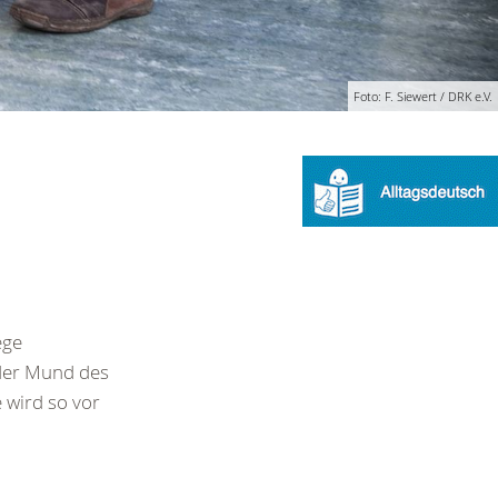
Foto: F. Siewert / DRK e.V.
ege
 der Mund des
 wird so vor