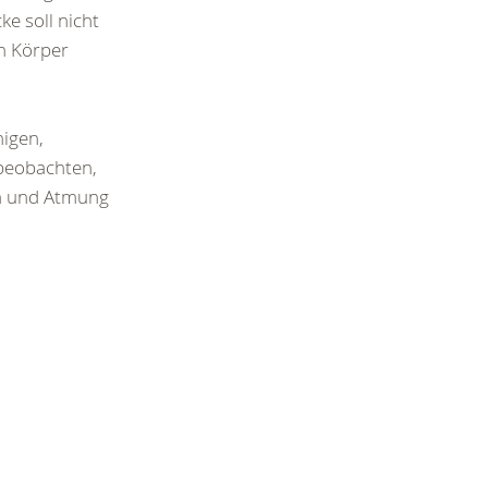
e soll nicht
n Körper
higen,
 beobachten,
n und Atmung