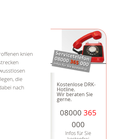
roffenen knien
strecken
wusstlosen
legen, die
Kostenlose DRK-
dabei nach
Hotline.
Wir beraten Sie
gerne.
08000
365
000
Infos für Sie